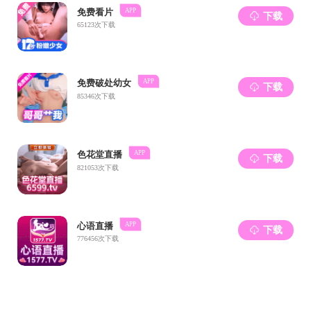
版权所有 © 2022 黄色网站-中文黄色网站合集
地址：中国四川省成都市郫都区犀安路 999 号黄色网站
邮编：611756 联系电话：综合办028-66367807、本科教务028-
66367802、研究生教务028-66367806 传真：028-66367807