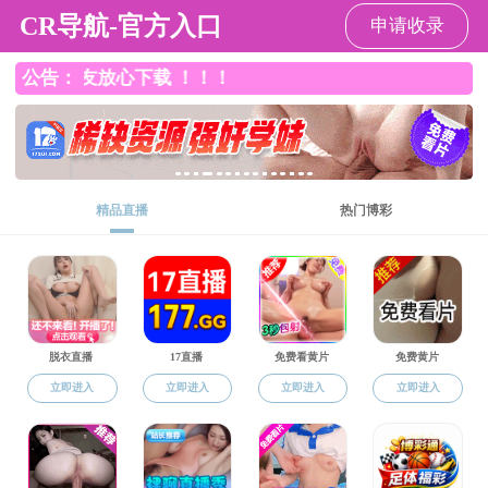
黄色网站
成果展示
成果展示
当前位置：
黄色网站
> 正文
扩张的动脉：改革开放40年的中国铁路
发布者：日期：2022-08-01 18:10 点击数：
811