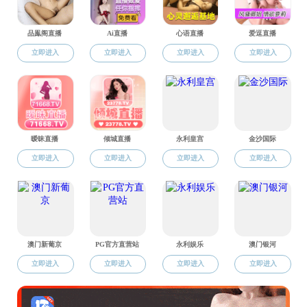
结合的中国铁路现代化模式的形成与发展。
目录：
导言 改革开放与中国铁路现代化的新起点 / 1
第一章 改革起步：消除“薄弱环节”的尝试（1978
～1985） / 16
第一节 改革试验：1975年的铁路整顿 / 17
第二节 挖潜扩能：化解“薄弱环节”的应对之策 /
26
第三节 扩权让利与铁路改革的起步 / 46
第二章 主动求变：全面探索改革（1986～