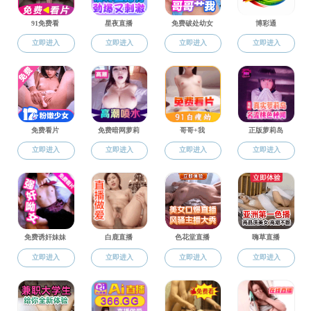
《扩张的动脉：改革开放40年的中国铁路》是
2021年1月1日社会科学文献出版社出版的图书，作者
是张雪永。
内容简介：
本书以中国铁路的改革、开放、创新、发展历程
为研究对象，系统梳理40年来中国铁路主动求变、突
破藩篱，改革传统体制，由国民经济“瓶颈”成为国民
经济“引擎”，由落后时代到引领创新，由追赶先进到
历史进程。书中以铁路系统自身运转与国家社会需求
变化的双向互动为研究主线，围绕中国铁路为什么要
进行改革、如何进行改革、改革中遭遇哪些困难、如
何解决这些困难等问题，探讨政府主导与市场机制相